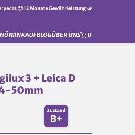
verpackt 📦 12 Monate Gewährleistung 🤝
EHÖR
ANKAUF
BLOG
ÜBER UNS
0
ilux 3 + Leica D
/14-50mm
Zustand
B+