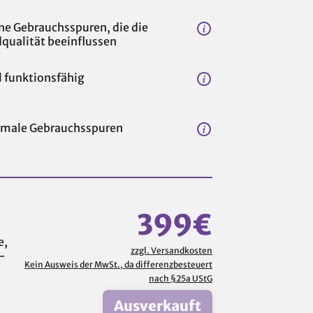
ne Gebrauchsspuren, die die
dqualität beeinflussen
l funktionsfähig
male Gebrauchsspuren
399€
e,
zzgl. Versandkosten
B-
Kein Ausweis der MwSt., da differenzbesteuert
nach §25a UStG
Ausverkauft