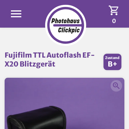
0
Fujifilm TTL Autoflash EF-
Zustand
X20 Blitzgerät
B+