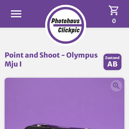
0
Point and Shoot - Olympus
Zustand
Mju I
AB