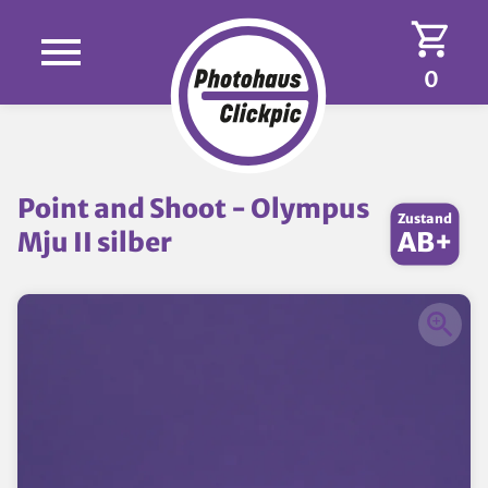
0
Point and Shoot - Olympus
Zustand
Mju II silber
AB+