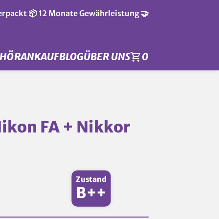
verpackt 📦 12 Monate Gewährleistung 🤝
EHÖR
ANKAUF
BLOG
ÜBER UNS
0
ikon FA + Nikkor
Zustand
B++