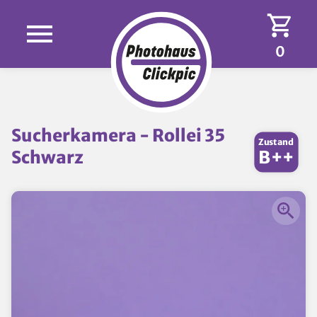
0
Sucherkamera - Rollei 35
Zustand
Schwarz
B++